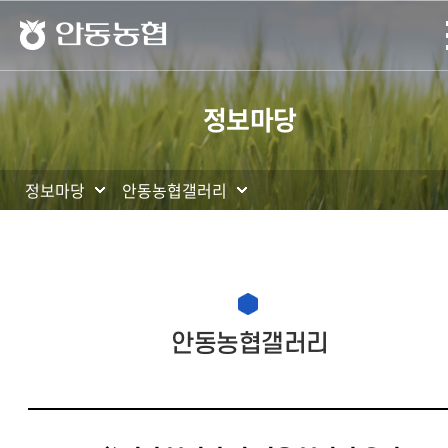
안동농협
정보마당
정보마당
안동농협갤러리
현재 페이지를 즐겨찾는 메뉴로
등록하시겠습니까?
메뉴추가
안동농협갤러리